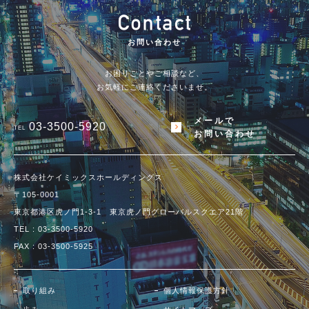
お問い合わせ
お困りごとやご相談など、
お気軽にご連絡くださいませ。
メールで
03-3500-5920
TEL
お問い合わせ
株式会社ケイミックスホールディングス
〒105-0001
東京都港区虎ノ門1-3-1 東京虎ノ門グローバルスクエア21階
TEL :
03-3500-5920
FAX : 03-3500-5925
取り組み
個人情報保護方針